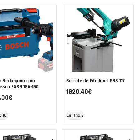
h Berbequim com
Serrote de Fita Imet GBS 117
ussão EXSB 18V-150
1820.40
€
.00
€
onar
Ler mais