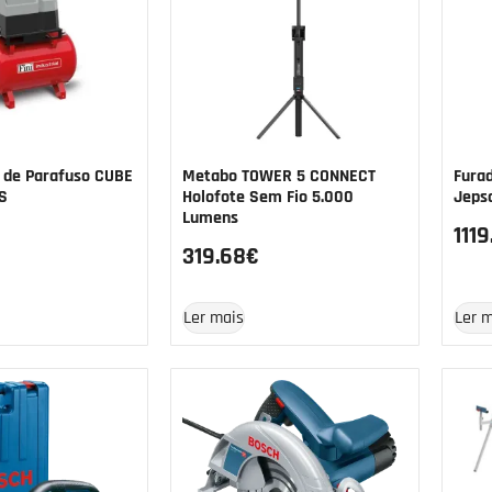
 de Parafuso CUBE
Metabo TOWER 5 CONNECT
Fura
ES
Holofote Sem Fio 5.000
Jeps
Lumens
1119
319.68
€
Ler mais
Ler 