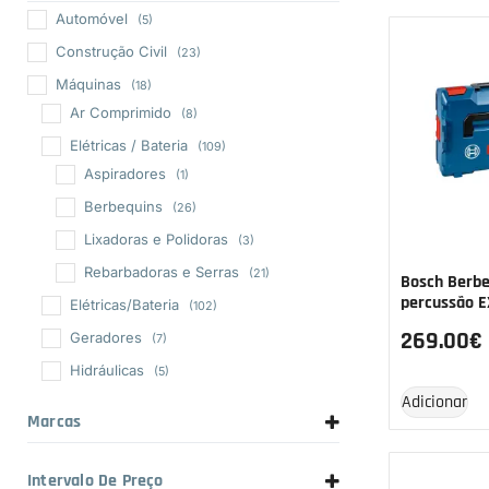
Automóvel
(5)
Construção Civil
(23)
Máquinas
(18)
Ar Comprimido
(8)
Elétricas / Bateria
(109)
Aspiradores
(1)
Berbequins
(26)
Lixadoras e Polidoras
(3)
Rebarbadoras e Serras
(21)
Bosch Berb
percussão E
Elétricas/Bateria
(102)
269.00
€
Geradores
(7)
Hidráulicas
(5)
Adicionar
Industriais
(12)
Marcas
Jardinagem / Floresta
(95)
Bomba
(4)
Intervalo De Preço