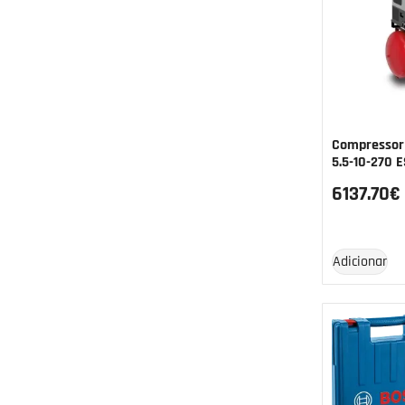
Stanley
(1)
Telwin
(22)
Unicraft
(3)
Vito
(1)
Winntec
(2)
Compressor
Zanon
(10)
5.5-10-270 
6137.70
€
Adicionar