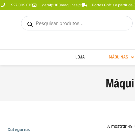
927 009 013
geral@100maquinas.pt
Portes Grátis a partir de
LOJA
MÁQUINAS
Máqui
A mostrar 49–
Categorias