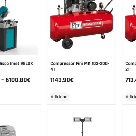
Disco Imet VELOX
Compressor Fini MK 103-200-
Comp
4T
2T
–
6100.80
€
1143.90
€
713
Adicionar
Adici