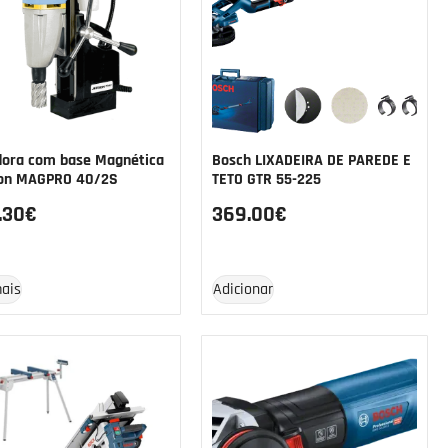
dora com base Magnética
Bosch LIXADEIRA DE PAREDE E
on MAGPRO 40/2S
TETO GTR 55-225
.30
€
369.00
€
mais
Adicionar