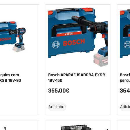
equim com
Bosch APARAFUSADORA EXSR
Bosc
XSB 18V-90
18V-150
perc
355.00
€
364
Adicionar
Adici