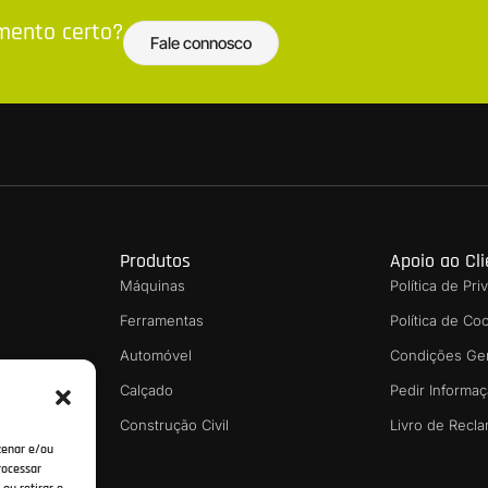
amento certo?
Fale connosco
Produtos
Apoio ao Cl
Máquinas
Política de Pr
Ferramentas
Política de Co
Automóvel
Condições Ge
sionais
Calçado
Pedir Informa
nvios
Construção Civil
Livro de Recl
zenar e/ou
rocessar