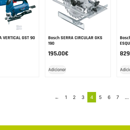
A VERTICAL GST 90
Bosch SERRA CIRCULAR GKS
Bosc
190
ESQU
195.00
€
829
Adicionar
Adici
←
1
2
3
4
5
6
7
…