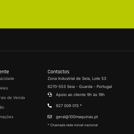
iente
Contactos
ivacidade
Zona Industrial de Seia, Lote 53
6270-553 Seia - Guarda - Portugal
okies
Apoio ao cliente 9h às 19h
rais de Venda
927 009 013 *
ção
amações
geral@100maquinas.pt
* Chamada rede móvel nacional