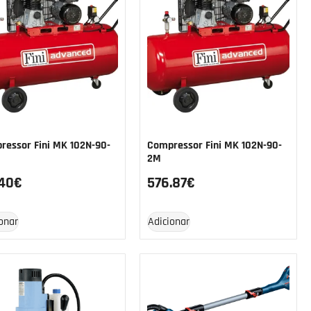
ressor Fini MK 102N-90-
Compressor Fini MK 102N-90-
2M
.40
€
576.87
€
onar
Adicionar