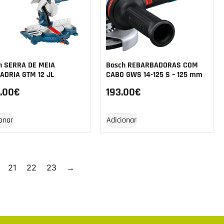
h SERRA DE MEIA
Bosch REBARBADORAS COM
ADRIA GTM 12 JL
CABO GWS 14-125 S – 125 mm
.00
€
193.00
€
onar
Adicionar
21
22
23
→