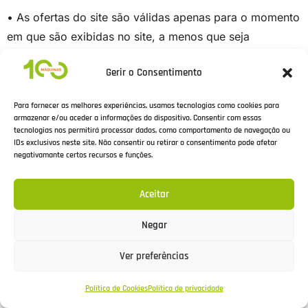
• As ofertas do site são válidas apenas para o momento
em que são exibidas no site, a menos que seja
comunicada no site informação em contrário. A
Gerir o Consentimento
Macoestrela não está vinculada a qualquer oferta, caso
se registem erros ou equívocos de ortografia, preços ou
Para fornecer as melhores experiências, usamos tecnologias como cookies para
outros na informação existente no site. A Macoestrela
armazenar e/ou aceder a informações do dispositivo. Consentir com essas
tecnologias nos permitirá processar dados, como comportamento de navegação ou
reserva-se ao direito de cancelar qualquer compra e
IDs exclusivos neste site. Não consentir ou retirar o consentimento pode afetar
venda celebrada ao abrigo de tais erros.
negativamante certos recursos e funções.
15. Responsabilidade:
Aceitar
15.1. A Macoestrela só será responsável por danos
Negar
sofridos pelo cliente no caso de tais danos resultarem
de violações imputáveis às obrigações contratuais da
Ver preferências
Macoestrela perante o cliente, ou no caso da
responsabilidade da Macoestrela resultar do direito
Política de Cookies
Política de privacidade
legal aplicável.