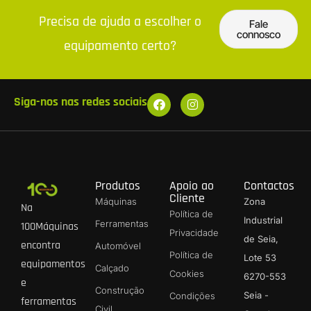
Precisa de ajuda a escolher o
Fale
connosco
equipamento certo?
Siga-nos nas redes sociais
Produtos
Apoio ao
Contactos
Cliente
Máquinas
Zona
Na
Política de
Industrial
Ferramentas
100Máquinas
Privacidade
de Seia,
encontra
Automóvel
Política de
Lote 53
equipamentos
Calçado
Cookies
6270-553
e
Construção
Seia -
Condições
ferramentas
Civil