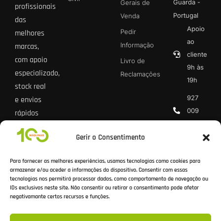
Guarda -
Gerais de
profissionais
Portugal
Venda
das
Apoio
Pedir
melhores
ao
Informação
marcas,
cliente
com apoio
Livro de
9h às
especializado,
Reclamações
19h
stock real
927
e envios
009
rápidos
013 *
para todo
Gerir o Consentimento
o país.
geral@100
* Chamada
Para fornecer as melhores experiências, usamos tecnologias como cookies para
rede móvel
armazenar e/ou aceder a informações do dispositivo. Consentir com essas
tecnologias nos permitirá processar dados, como comportamento de navegação ou
nacional
IDs exclusivos neste site. Não consentir ou retirar o consentimento pode afetar
negativamante certos recursos e funções.