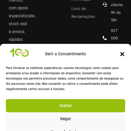
marcas,
cliente
com apoio
Livro de
9h às
especializado,
Reclamações
19h
stock real
927
e envios
009
rápidos
013 *
para todo
Gerir o Consentimento
o país.
geral@100
* Chamada
Para fornecer as melhores experiências, usamos tecnologias como cookies para
rede móvel
armazenar e/ou aceder a informações do dispositivo. Consentir com essas
tecnologias nos permitirá processar dados, como comportamento de navegação ou
nacional
IDs exclusivos neste site. Não consentir ou retirar o consentimento pode afetar
negativamante certos recursos e funções.
Aceitar
Todos os preços incluem IVA à taxa legal em vigor.
Negar