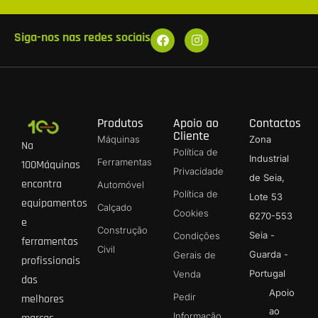
Siga-nos nas redes sociais
Produtos
Apoio ao
Contactos
Cliente
Máquinas
Zona
Na
Política de
Industrial
Ferramentas
100Máquinas
Privacidade
de Seia,
encontra
Automóvel
Política de
Lote 53
equipamentos
Calçado
Cookies
6270-553
e
Construção
Seia -
Condições
ferramentas
Civil
Guarda -
Gerais de
profissionais
Portugal
Venda
das
Apoio
Pedir
melhores
ao
Informação