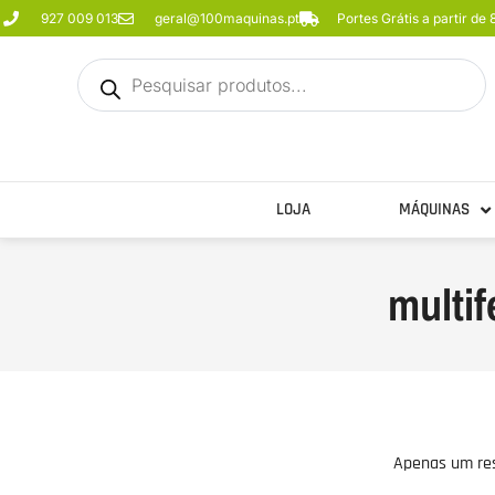
927 009 013
geral@100maquinas.pt
Portes Grátis a partir de
LOJA
MÁQUINAS
multi
Apenas um re