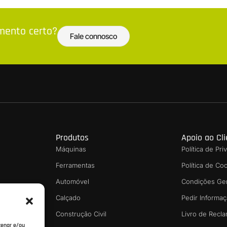
amento certo?
Fale connosco
Produtos
Apoio ao Cl
Máquinas
Política de Pr
Ferramentas
Política de Co
Automóvel
Condições Ge
sionais
Calçado
Pedir Informa
nvios
Construção Civil
Livro de Recl
zenar e/ou