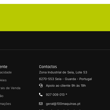
iente
Contactos
ivacidade
Zona Industrial de Seia, Lote 53
6270-553 Seia - Guarda - Portugal
okies
Apoio ao cliente 9h às 19h
rais de Venda
927 009 013 *
ção
amações
geral@100maquinas.pt