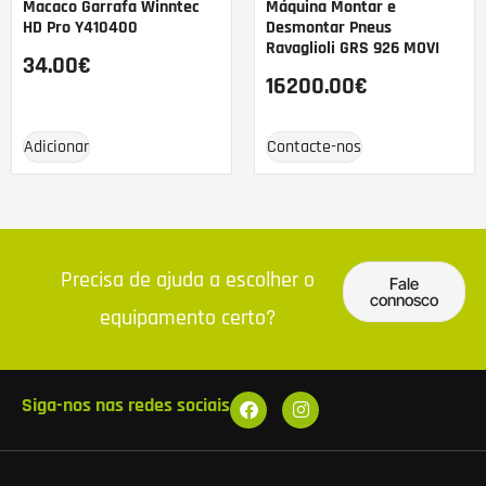
Macaco Garrafa Winntec
Máquina Montar e
HD Pro Y410400
Desmontar Pneus
Ravaglioli GRS 926 MOVI
34.00
€
16200.00
€
Adicionar
Contacte-nos
Precisa de ajuda a escolher o
Fale
connosco
equipamento certo?
Siga-nos nas redes sociais