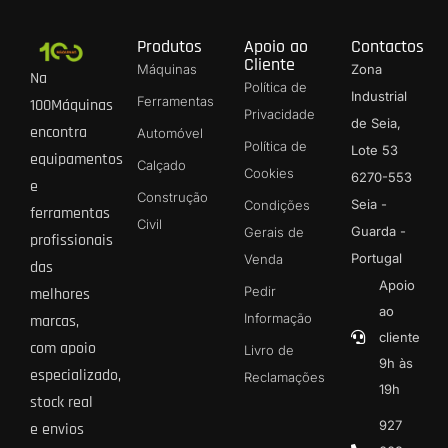
Produtos
Apoio ao
Contactos
Cliente
Máquinas
Zona
Na
Política de
Industrial
Ferramentas
100Máquinas
Privacidade
de Seia,
encontra
Automóvel
Política de
Lote 53
equipamentos
Calçado
Cookies
6270-553
e
Construção
Seia -
Condições
ferramentas
Civil
Guarda -
Gerais de
profissionais
Portugal
Venda
das
Apoio
Pedir
melhores
ao
Informação
marcas,
cliente
com apoio
Livro de
9h às
especializado,
Reclamações
19h
stock real
927
e envios