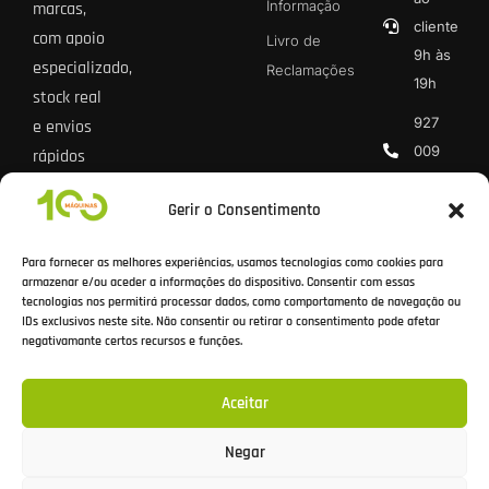
Informação
marcas,
cliente
com apoio
Livro de
9h às
especializado,
Reclamações
19h
stock real
927
e envios
009
rápidos
013 *
para todo
Gerir o Consentimento
o país.
geral@100
* Chamada
Para fornecer as melhores experiências, usamos tecnologias como cookies para
rede móvel
armazenar e/ou aceder a informações do dispositivo. Consentir com essas
tecnologias nos permitirá processar dados, como comportamento de navegação ou
nacional
IDs exclusivos neste site. Não consentir ou retirar o consentimento pode afetar
negativamante certos recursos e funções.
Aceitar
Todos os preços incluem IVA à taxa legal em vigor.
Negar