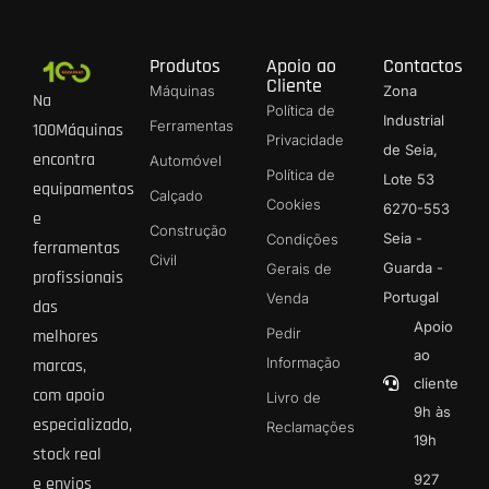
Produtos
Apoio ao
Contactos
Cliente
Máquinas
Zona
Na
Política de
Industrial
Ferramentas
100Máquinas
Privacidade
de Seia,
encontra
Automóvel
Política de
Lote 53
equipamentos
Calçado
Cookies
6270-553
e
Construção
Seia -
Condições
ferramentas
Civil
Guarda -
Gerais de
profissionais
Portugal
Venda
das
Apoio
Pedir
melhores
ao
Informação
marcas,
cliente
com apoio
Livro de
9h às
especializado,
Reclamações
19h
stock real
927
e envios