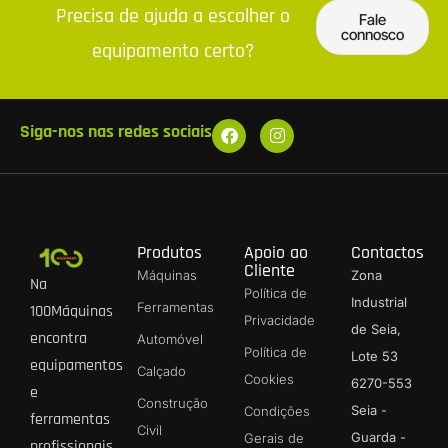
Precisa de ajuda a escolher o
Fale
connosco
equipamento certo?
Siga-nos nas redes sociais
Produtos
Apoio ao
Contactos
Cliente
Máquinas
Zona
Na
Política de
Industrial
Ferramentas
100Máquinas
Privacidade
de Seia,
encontra
Automóvel
Política de
Lote 53
equipamentos
Calçado
Cookies
6270-553
e
Construção
Seia -
Condições
ferramentas
Civil
Guarda -
Gerais de
profissionais