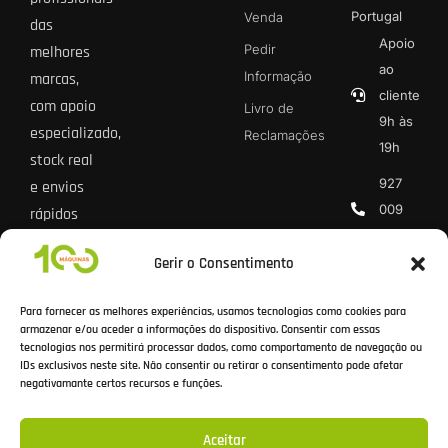
Portugal
Venda
das
Apoio
Pedir
melhores
ao
Informação
marcas,
cliente
com apoio
Livro de
9h às
especializado,
Reclamações
19h
stock real
927
e envios
009
rápidos
013 *
para todo
Gerir o Consentimento
o país.
geral@100
* Chamada
Para fornecer as melhores experiências, usamos tecnologias como cookies para
rede móvel
armazenar e/ou aceder a informações do dispositivo. Consentir com essas
tecnologias nos permitirá processar dados, como comportamento de navegação ou
nacional
IDs exclusivos neste site. Não consentir ou retirar o consentimento pode afetar
negativamante certos recursos e funções.
Aceitar