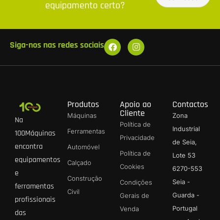
equipamento certo?
Siga-nos nas redes sociais
Produtos
Apoio ao
Contactos
Cliente
Máquinas
Zona
Na
Política de
Industrial
Ferramentas
100Máquinas
Privacidade
de Seia,
encontra
Automóvel
Política de
Lote 53
equipamentos
Calçado
Cookies
6270-553
e
Construção
Seia -
Condições
ferramentas
Civil
Guarda -
Gerais de
profissionais
Portugal
Venda
das