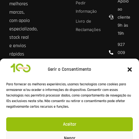
Apoio
Pedir
melhores
ao
Informação
marcas,
cliente
com apoio
Livro de
9h às
especializado,
Reclamações
19h
stock real
927
e envios
009
rápidos
013 *
para todo
Gerir o Consentimento
o país.
geral@100
* Chamada
Para fornecer as melhores experiências, usamos tecnologias como cookies para
rede móvel
armazenar e/ou aceder a informações do dispositivo. Consentir com essas
tecnologias nos permitirá processar dados, como comportamento de navegação ou
nacional
IDs exclusivos neste site. Não consentir ou retirar o consentimento pode afetar
negativamante certos recursos e funções.
Aceitar
Todos os preços incluem IVA à taxa legal em vigor.
Negar