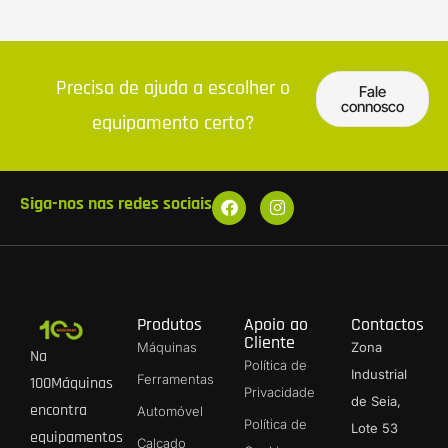
Precisa de ajuda a escolher o
Fale
connosco
equipamento certo?
Siga-nos nas redes sociais
Produtos
Apoio ao
Contactos
Cliente
Máquinas
Zona
Na
Política de
Industrial
Ferramentas
100Máquinas
Privacidade
de Seia,
encontra
Automóvel
Política de
Lote 53
equipamentos
Calçado