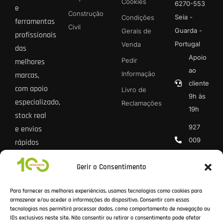
Cookies
6270-553
e
Construção
Seia -
Condições
ferramentas
Civil
Guarda -
Gerais de
profissionais
Portugal
Venda
das
Apoio
Pedir
melhores
ao
Informação
marcas,
cliente
com apoio
Livro de
9h às
especializado,
Reclamações
19h
stock real
927
e envios
009
rápidos
013 *
para todo
Gerir o Consentimento
o país.
geral@100
* Chamada
Para fornecer as melhores experiências, usamos tecnologias como cookies para
rede móvel
armazenar e/ou aceder a informações do dispositivo. Consentir com essas
tecnologias nos permitirá processar dados, como comportamento de navegação ou
nacional
IDs exclusivos neste site. Não consentir ou retirar o consentimento pode afetar