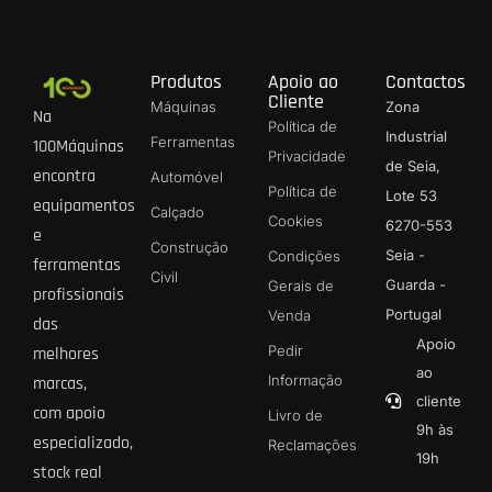
Produtos
Apoio ao
Contactos
Cliente
Máquinas
Zona
Na
Política de
Industrial
Ferramentas
100Máquinas
Privacidade
de Seia,
encontra
Automóvel
Política de
Lote 53
equipamentos
Calçado
Cookies
6270-553
e
Construção
Seia -
Condições
ferramentas
Civil
Guarda -
Gerais de
profissionais
Portugal
Venda
das
Apoio
Pedir
melhores
ao
Informação
marcas,
cliente
com apoio
Livro de
9h às
especializado,
Reclamações
19h
stock real