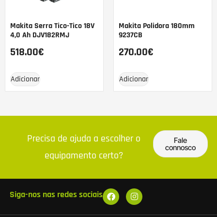
Makita Serra Tico-Tico 18V
Makita Polidora 180mm
4,0 Ah DJV182RMJ
9237CB
518.00
€
270.00
€
Adicionar
Adicionar
Precisa de ajuda a escolher o
Fale
connosco
equipamento certo?
Siga-nos nas redes sociais