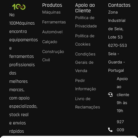
Produtos
Apoio ao
Contactos
Cliente
Máquinas
Zona
Na
Política de
Industrial
Ferramentas
100Máquinas
Privacidade
de Seia,
encontra
Automóvel
Política de
Lote 53
equipamentos
Calçado
Cookies
6270-553
e
Construção
Seia -
Condições
ferramentas
Civil
Guarda -
Gerais de
profissionais
Portugal
Venda
das
Apoio
Pedir
melhores
ao
Informação
marcas,
cliente
com apoio
Livro de
9h às
especializado,
Reclamações
19h
stock real
927
e envios
009
rápidos
013 *