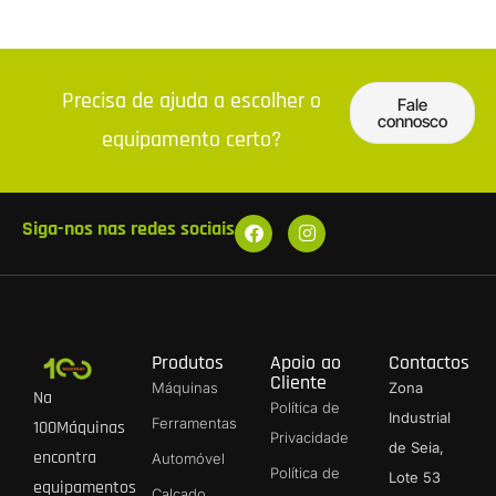
Precisa de ajuda a escolher o
Fale
connosco
equipamento certo?
Siga-nos nas redes sociais
Produtos
Apoio ao
Contactos
Cliente
Máquinas
Zona
Na
Política de
Industrial
Ferramentas
100Máquinas
Privacidade
de Seia,
encontra
Automóvel
Política de
Lote 53
equipamentos
Calçado