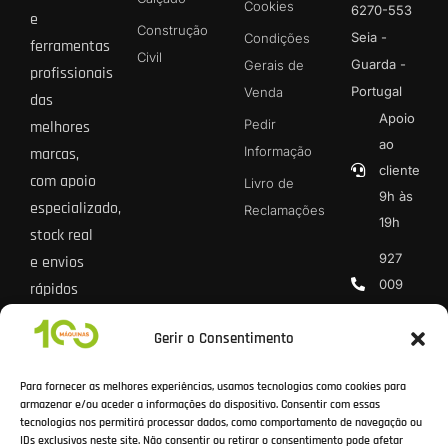
Cookies
6270-553
e
Construção
Seia -
Condições
ferramentas
Civil
Guarda -
Gerais de
profissionais
Portugal
Venda
das
Apoio
Pedir
melhores
ao
Informação
marcas,
cliente
com apoio
Livro de
9h às
especializado,
Reclamações
19h
stock real
927
e envios
009
rápidos
013 *
para todo
Gerir o Consentimento
o país.
geral@100
* Chamada
Para fornecer as melhores experiências, usamos tecnologias como cookies para
rede móvel
armazenar e/ou aceder a informações do dispositivo. Consentir com essas
tecnologias nos permitirá processar dados, como comportamento de navegação ou
nacional
IDs exclusivos neste site. Não consentir ou retirar o consentimento pode afetar