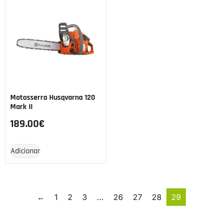
Motosserra Husqvarna 120
Mark II
189.00
€
Adicionar
←
1
2
3
…
26
27
28
29