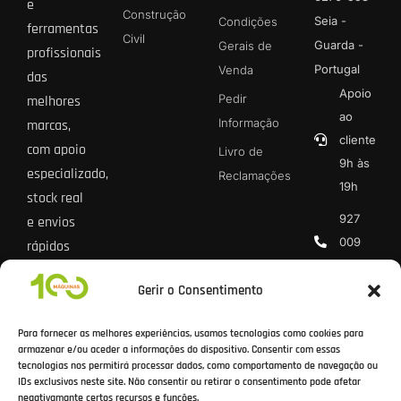
e
Construção
Seia -
Condições
ferramentas
Civil
Guarda -
Gerais de
profissionais
Portugal
Venda
das
Apoio
Pedir
melhores
ao
Informação
marcas,
cliente
com apoio
Livro de
9h às
especializado,
Reclamações
19h
stock real
927
e envios
009
rápidos
013 *
para todo
Gerir o Consentimento
o país.
geral@100
* Chamada
Para fornecer as melhores experiências, usamos tecnologias como cookies para
rede móvel
armazenar e/ou aceder a informações do dispositivo. Consentir com essas
tecnologias nos permitirá processar dados, como comportamento de navegação ou
nacional
IDs exclusivos neste site. Não consentir ou retirar o consentimento pode afetar
negativamante certos recursos e funções.