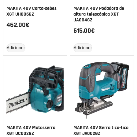
MAKITA 40V Corta-sebes
MAKITA 40V Podadora de
XGT UH006GZ
altura telescópica XGT
UA004GZ
462.00
€
615.00
€
Adicionar
Adicionar
MAKITA 40V Motosserra
MAKITA 40V Serra tico-tico
XGT UC002GZ
XGT JV002GZ