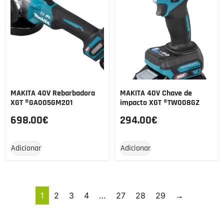
MAKITA 40V Rebarbadora
MAKITA 40V Chave de
XGT ®GA005GM201
impacto XGT ®TW008GZ
698.00
€
294.00
€
Adicionar
Adicionar
1
2
3
4
…
27
28
29
→