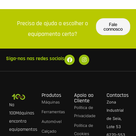
Precisa de ajuda a escolher o
Fale
connosco
equipamento certo?
Siga-nos nas redes sociais
Produtos
Apoio ao
Contactos
Cliente
Máquinas
Zona
Na
Política de
Industrial
Ferramentas
100Máquinas
Privacidade
de Seia,
encontra
Automóvel
Política de
Lote 53
equipamentos
Calçado
Cookies
6270-553