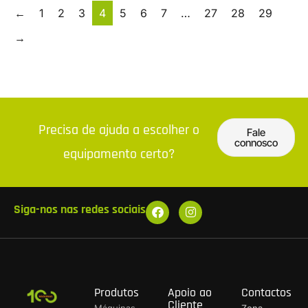
←
1
2
3
4
5
6
7
…
27
28
29
→
Precisa de ajuda a escolher o
Fale
connosco
equipamento certo?
Siga-nos nas redes sociais
Produtos
Apoio ao
Contactos
Cliente