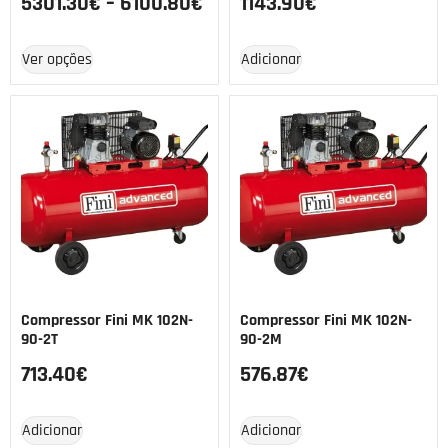
5301.30
€
–
6100.80
€
1143.90
€
Ver opções
Adicionar
Compressor Fini MK 102N-
Compressor Fini MK 102N-
90-2T
90-2M
713.40
€
576.87
€
Adicionar
Adicionar