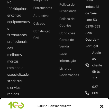
Máquinas
Zona
Na
Política de
Industrial
Ferramentas
100Máquinas
Privacidade
de Seia,
encontra
Automóvel
Política de
Lote 53
equipamentos
Calçado
Cookies
6270-553
e
Construção
Seia -
Condições
ferramentas
Civil
Guarda -
Gerais de
profissionais
Portugal
Venda
das
Apoio
Pedir
melhores
ao
Informação
marcas,
cliente
com apoio
Livro de
9h às
especializado,
Reclamações
19h
stock real
927
e envios
009
rápidos
013 *
para todo
Gerir o Consentimento
o país.
geral@100