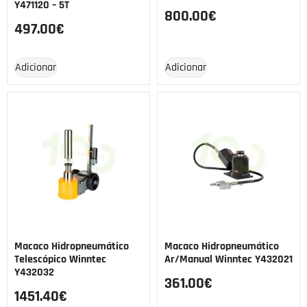
Y471120 – 5T
800.00
€
497.00
€
Adicionar
Adicionar
Macaco Hidropneumático
Macaco Hidropneumático
Telescópico Winntec
Ar/Manual Winntec Y432021
Y432032
361.00
€
1451.40
€