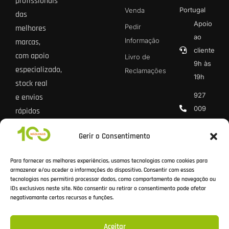
profissionais
Portugal
Venda
das
Apoio
Pedir
melhores
ao
Informação
marcas,
cliente
com apoio
Livro de
9h às
especializado,
Reclamações
19h
stock real
927
e envios
009
rápidos
013 *
para todo
Gerir o Consentimento
o país.
geral@100
* Chamada
Para fornecer as melhores experiências, usamos tecnologias como cookies para
rede móvel
armazenar e/ou aceder a informações do dispositivo. Consentir com essas
tecnologias nos permitirá processar dados, como comportamento de navegação ou
nacional
IDs exclusivos neste site. Não consentir ou retirar o consentimento pode afetar
negativamante certos recursos e funções.
Aceitar