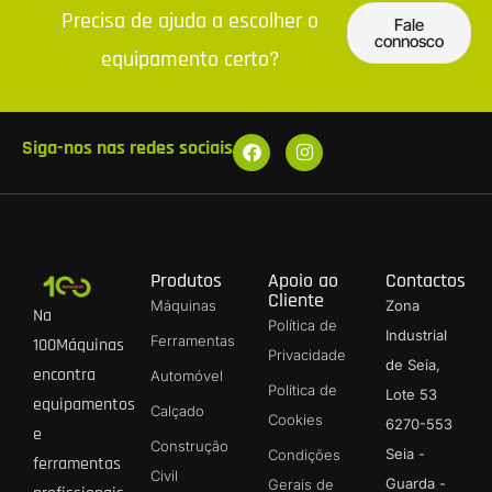
Precisa de ajuda a escolher o
Fale
connosco
equipamento certo?
Siga-nos nas redes sociais
Produtos
Apoio ao
Contactos
Cliente
Máquinas
Zona
Na
Política de
Industrial
Ferramentas
100Máquinas
Privacidade
de Seia,
encontra
Automóvel
Política de
Lote 53
equipamentos
Calçado
Cookies
6270-553
e
Construção
Seia -
Condições
ferramentas
Civil
Guarda -
Gerais de