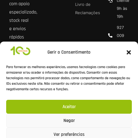
cliente
com apoio
Livro de
9h às
especializado,
Reclamações
19h
stock real
927
e envios
009
rápidos
013 *
para todo
Gerir o Consentimento
o país.
geral@100
* Chamada
Para fornecer as melhores experiências, usamos tecnologias como cookies para
rede móvel
armazenar e/ou aceder a informações do dispositivo. Consentir com essas
tecnologias nos permitirá processar dados, como comportamento de navegação ou
nacional
IDs exclusivos neste site. Não consentir ou retirar o consentimento pode afetar
negativamante certos recursos e funções.
Aceitar
Todos os preços incluem IVA à taxa legal em vigor.
Negar
Ver preferências