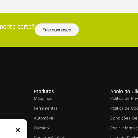
amento certo?
Fale connosco
Produtos
Apoio ao Cl
Máquinas
Política de Pr
Ferramentas
Política de Co
Automóvel
Condições Ge
sionais
Calçado
Pedir Informa
nvios
Construção Civil
Livro de Recl