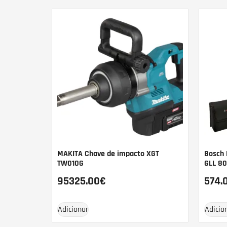
MAKITA Chave de impacto XGT
Bosch 
TW010G
GLL 80
95325.00
€
574.
Adicionar
Adicio