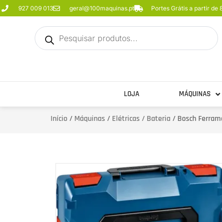
927 009 013
geral@100maquinas.pt
Portes Grátis a partir de
LOJA
MÁQUINAS
Início
/
Máquinas
/
Elétricas / Bateria
/ Bosch Ferram