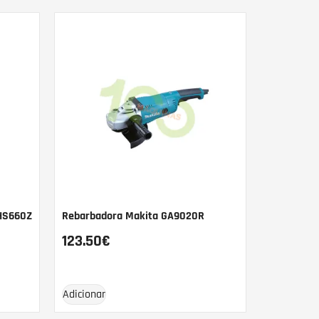
DHS660Z
Rebarbadora Makita GA9020R
123.50
€
Adicionar