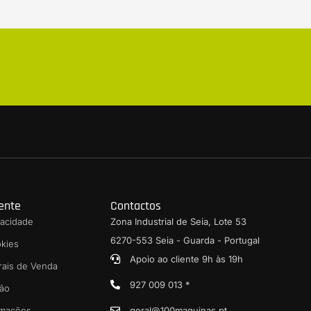
iente
Contactos
ivacidade
Zona Industrial de Seia, Lote 53
6270-553 Seia - Guarda - Portugal
okies
Apoio ao cliente 9h às 19h
rais de Venda
927 009 013 *
ção
amações
geral@100maquinas.pt