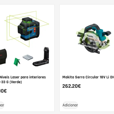
Níveis Laser para interiores
Makita Serra Circular 18V Li 
-33 G (Verde)
262.20
€
00
€
nar
Adicionar