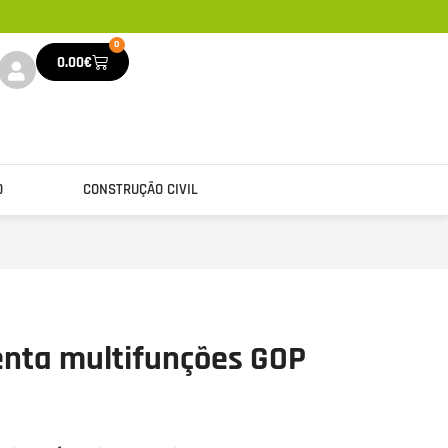
0
0.00
€
O
CONSTRUÇÃO CIVIL
nta multifunções GOP